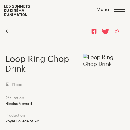
Skip
Skip
>
Menu
to
to
content
navigation
Loop Ring Chop
Drink
Programmation 2026
11 min
Réalisation
Répertoire des films
Nicolas Menard
Production
Expériences VR
Royal College of Art