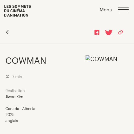
Skip
Skip
>
Menu
to
to
content
navigation
COWMAN
7 min
Réalisation
Jiwoo Kim
Canada - Alberta
2025
Programmation 2026
anglais