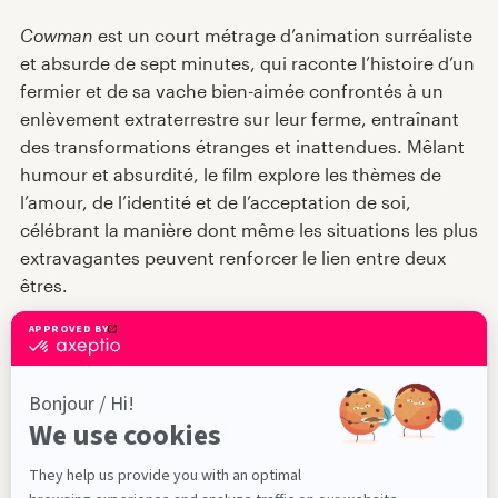
Répertoire des films
Cowman
est un court métrage d’animation surréaliste
et absurde de sept minutes, qui raconte l’histoire d’un
Expériences VR
fermier et de sa vache bien-aimée confrontés à un
enlèvement extraterrestre sur leur ferme, entraînant
Nouvelles
des transformations étranges et inattendues. Mêlant
humour et absurdité, le film explore les thèmes de
l’amour, de l’identité et de l’acceptation de soi,
Jury et prix
célébrant la manière dont même les situations les plus
extravagantes peuvent renforcer le lien entre deux
À propos
êtres.
En
Grand Angle 1
2026-05-12 - 19h00
54 min
Salle Fernand-Seguin