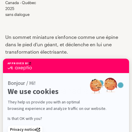
Canada - Québec
Expériences VR
2025
sans dialogue
Nouvelles
Un sommet miniature s’enfonce comme une épine
dans le pied d’un géant, et déclenche en lui une
Jury et prix
transformation électrisante.
À propos
En
Compétition canadienne 4
2026-05-15 - 18h00
74 min
Salle de projection principale
Acheter un billet