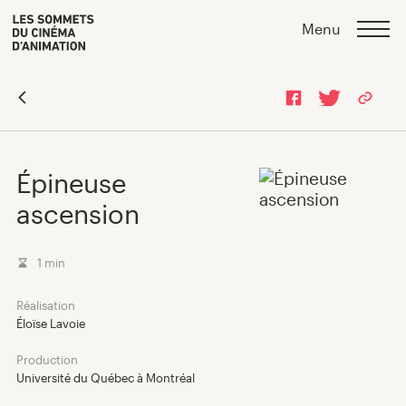
Skip
Skip
>
Menu
to
to
content
navigation
Épineuse
ascension
1 min
Réalisation
Programmation 2026
Éloïse Lavoie
Production
Répertoire des films
Université du Québec à Montréal