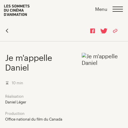
Skip
Skip
>
Menu
to
to
content
navigation
Je m'appelle
Daniel
10 min
Réalisation
Daniel Léger
Production
Office national du film du Canada