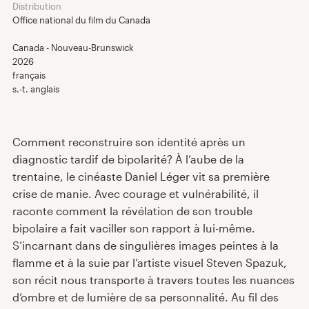
Distribution
Office national du film du Canada
Canada - Nouveau-Brunswick
2026
Programmation 2026
français
s.-t. anglais
Répertoire des films
Comment reconstruire son identité après un
Expériences VR
diagnostic tardif de bipolarité? À l’aube de la
trentaine, le cinéaste Daniel Léger vit sa première
Nouvelles
crise de manie. Avec courage et vulnérabilité, il
raconte comment la révélation de son trouble
bipolaire a fait vaciller son rapport à lui-même.
Jury et prix
S’incarnant dans de singulières images peintes à la
flamme et à la suie par l’artiste visuel Steven Spazuk,
À propos
son récit nous transporte à travers toutes les nuances
d’ombre et de lumière de sa personnalité. Au fil des