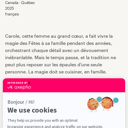
Répertoire des films
Canada - Québec
2025
français
Expériences VR
Carole, cette femme au grand cœur, a fait vivre la
Nouvelles
magie des Fêtes à sa famille pendant des années,
orchestrant chaque détail avec un dévouement
Jury et prix
inébranlable. Mais le temps passe, et la tradition ne
peut plus reposer sur les épaules d’une seule
À propos
personne. La magie doit se cuisiner, en famille.
En
Compétition canadienne 4
2026-05-15 - 18h00
74 min
Salle de projection principale