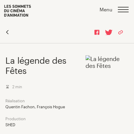
Skip
Skip
>
Menu
to
to
content
navigation
La légende des
Fêtes
2 min
Réalisation
Quentin Fachon, François Hogue
Programmation 2026
Production
SHED