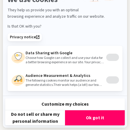
2026-05-13 - 18h00
74 min
Salle de projection principale
S'inscrire à l'infolettre !
Acheter un billet
Compétition canadienne 2
2026-05-14 - 20h00
74 min
Salle de projection principale
Acheter un billet