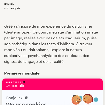
anglais
Répertoire des films
s.-t. anglais
Expériences VR
Green
s’inspire de mon expérience du daltonisme
(deutéranopie). Ce court métrage d’animation image
Nouvelles
par image, réalisé avec des galets d’aquarium, puise
son esthétique dans les tests d’Ishihara. À travers
mon vécu du daltonisme, j’explore la nature
Jury et prix
subjective et psychanalytique des couleurs, des
signes, du langage et de la réalité.
À propos
Première mondiale
En
Compétition canadienne 2