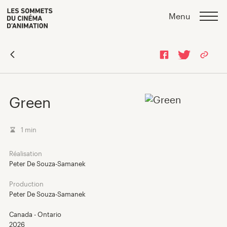
Skip
Skip
>
Menu
to
to
content
navigation
Green
1 min
Réalisation
Peter De Souza-Samanek
Production
Peter De Souza-Samanek
Programmation 2026
Canada - Ontario
2026