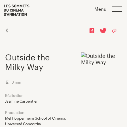
Skip
Skip
>
Menu
to
to
content
navigation
Outside the
Milky Way
3 min
Réalisation
Jasmine Carpentier
Programmation 2026
Production
Mel Hoppenheim School of Cinema,
Université Concordia